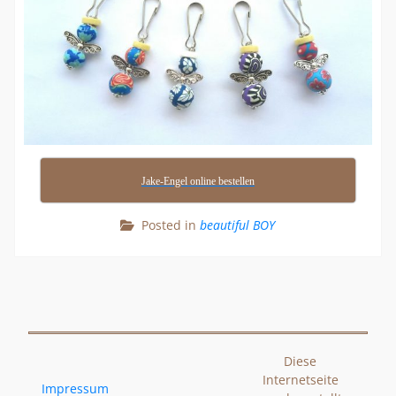
Jake-Engel online bestellen
Posted in
beautiful BOY
Diese
Internetseite
Impressum