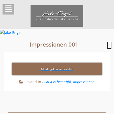
Skip
to
Jake-Engel
content
Zu Gunsten der Jake Tierhilfe
I
Impressionen 001
Jake-Engel online bestellen
Posted in
BLACK is beautiful
,
Impressionen